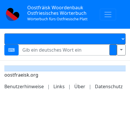
Oostfräisk Woordenbauk
Ostfriesisches Wörterbuch
Wörterbuch fürs Ostfriesische Platt
oostfraeisk.org
Benutzerhinweise
|
Links
|
Über
|
Datenschutz