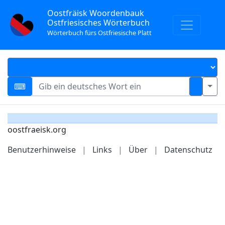
Oostfräisk Woordenbauk
Ostfriesisches Wörterbuch
Wörterbuch fürs Ostfriesische Platt
oostfraeisk.org
Benutzerhinweise
|
Links
|
Über
|
Datenschutz