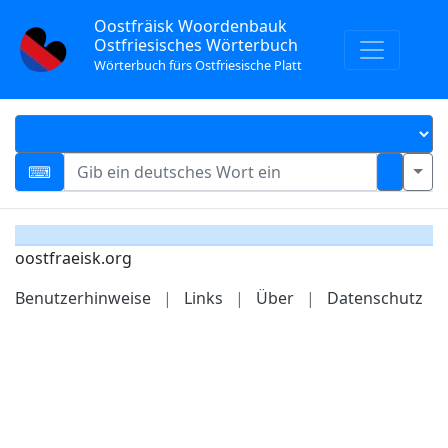
Oostfräisk Woordenbauk
Ostfriesisches Wörterbuch
Wörterbuch fürs Ostfriesische Platt
oostfraeisk.org
Benutzerhinweise
|
Links
|
Über
|
Datenschutz