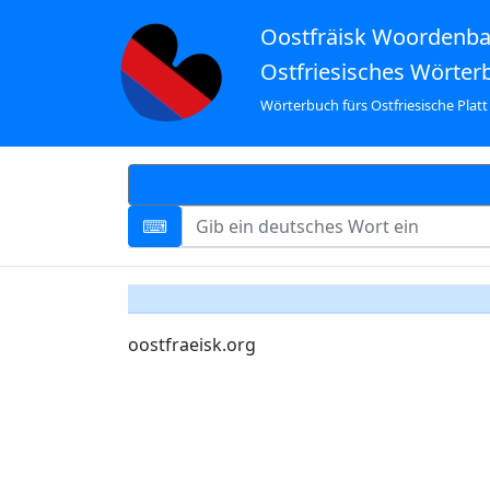
Oostfräisk Woordenb
Ostfriesisches Wörter
Wörterbuch fürs Ostfriesische Platt
oostfraeisk.org