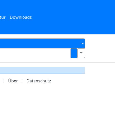
tur
Downloads
|
Über
|
Datenschutz