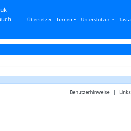
auk
buch
Übersetzer
Lernen
Unterstützen
Tasta
Benutzerhinweise
|
Links