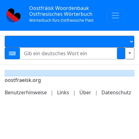
Oostfräisk Woordenbauk
Ostfriesisches Wörterbuch
Wörterbuch fürs Ostfriesische Platt
oostfraeisk.org
Benutzerhinweise
|
Links
|
Über
|
Datenschutz