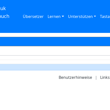
auk
buch
Übersetzer
Lernen
Unterstützen
Tasta
Benutzerhinweise
|
Links