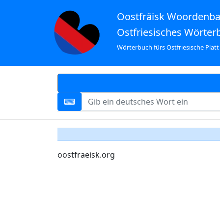
Oostfräisk Woordenb
Ostfriesisches Wörter
Wörterbuch fürs Ostfriesische Platt
oostfraeisk.org