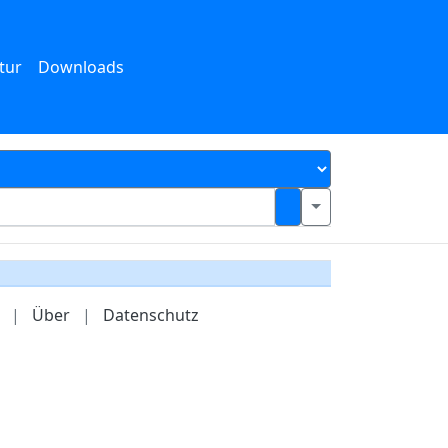
tur
Downloads
|
Über
|
Datenschutz