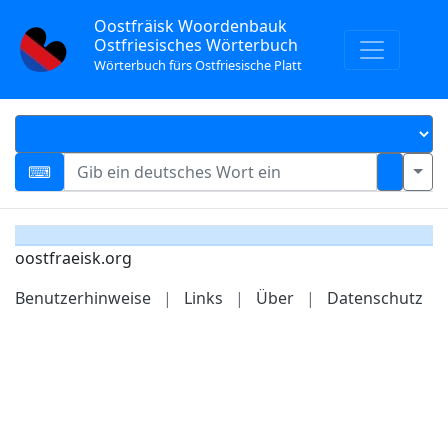
Oostfräisk Woordenbauk
Ostfriesisches Wörterbuch
Wörterbuch fürs Ostfriesische Platt
oostfraeisk.org
Benutzerhinweise
|
Links
|
Über
|
Datenschutz