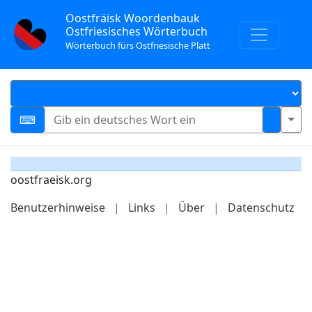
Oostfräisk Woordenbauk
Ostfriesisches Wörterbuch
Wörterbuch fürs Ostfriesische Platt
oostfraeisk.org
Benutzerhinweise
|
Links
|
Über
|
Datenschutz