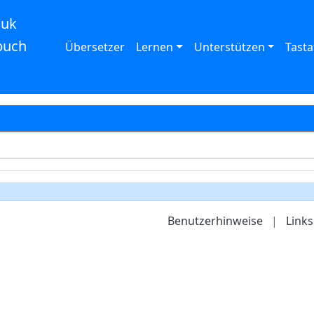
auk
buch
Übersetzer
Lernen
Unterstützen
Tasta
Benutzerhinweise
|
Links