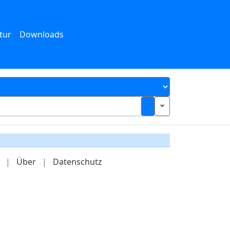
tur
Downloads
|
Über
|
Datenschutz