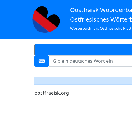
Oostfräisk Woordenb
Ostfriesisches Wörter
Wörterbuch fürs Ostfriesische Platt
oostfraeisk.org