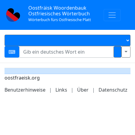
Oostfräisk Woordenbauk
Ostfriesisches Wörterbuch
Wörterbuch fürs Ostfriesische Platt
oostfraeisk.org
Benutzerhinweise
|
Links
|
Über
|
Datenschutz