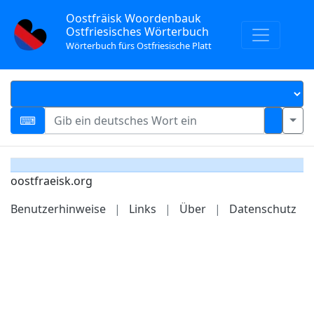
Oostfräisk Woordenbauk
Ostfriesisches Wörterbuch
Wörterbuch fürs Ostfriesische Platt
oostfraeisk.org
Benutzerhinweise
|
Links
|
Über
|
Datenschutz