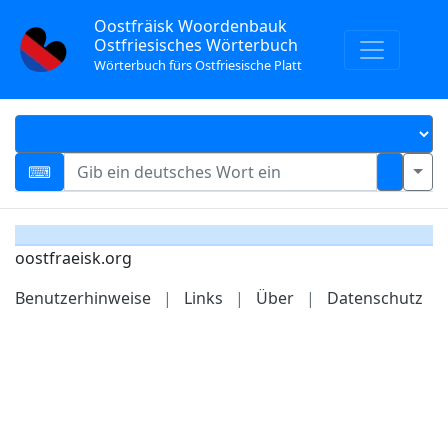
Oostfräisk Woordenbauk
Ostfriesisches Wörterbuch
Wörterbuch fürs Ostfriesische Platt
oostfraeisk.org
Benutzerhinweise
|
Links
|
Über
|
Datenschutz