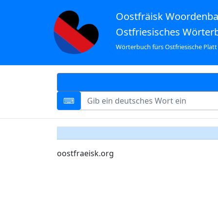
Oostfräisk Woordenb
Ostfriesisches Wörter
Wörterbuch fürs Ostfriesische Platt
oostfraeisk.org