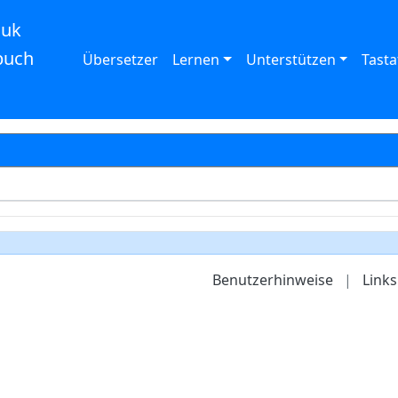
auk
buch
Übersetzer
Lernen
Unterstützen
Tasta
Benutzerhinweise
|
Links