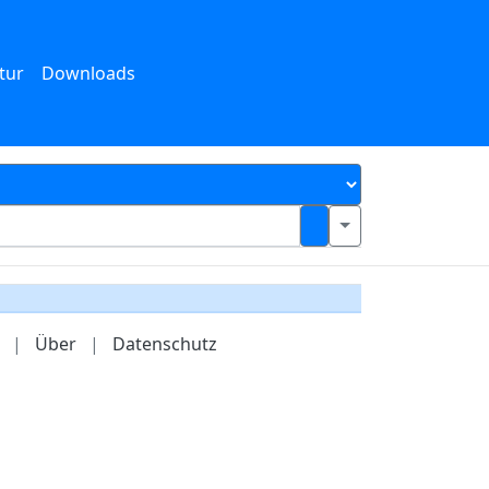
tur
Downloads
|
Über
|
Datenschutz