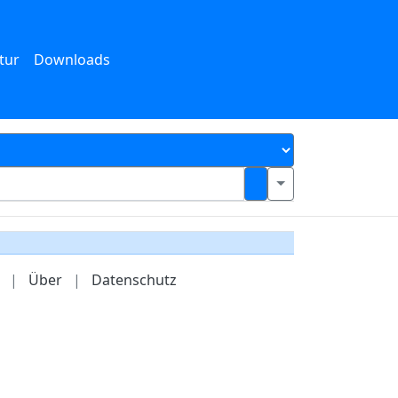
tur
Downloads
|
Über
|
Datenschutz