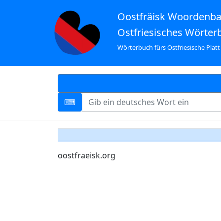
Oostfräisk Woordenb
Ostfriesisches Wörter
Wörterbuch fürs Ostfriesische Platt
oostfraeisk.org