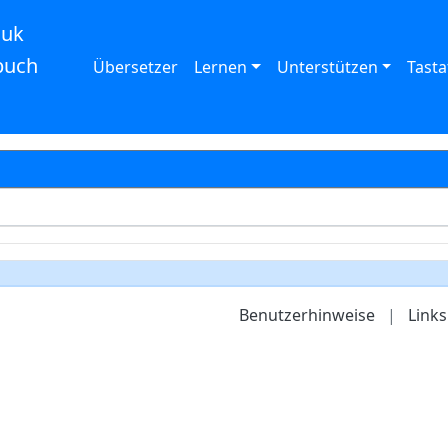
auk
buch
Übersetzer
Lernen
Unterstützen
Tasta
Benutzerhinweise
|
Links