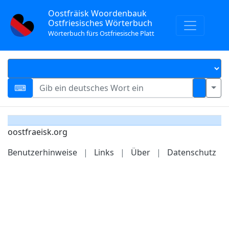
Oostfräisk Woordenbauk
Ostfriesisches Wörterbuch
Wörterbuch fürs Ostfriesische Platt
oostfraeisk.org
Benutzerhinweise
|
Links
|
Über
|
Datenschutz