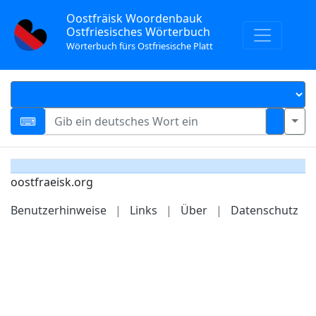
Oostfräisk Woordenbauk
Ostfriesisches Wörterbuch
Wörterbuch fürs Ostfriesische Platt
oostfraeisk.org
Benutzerhinweise
|
Links
|
Über
|
Datenschutz