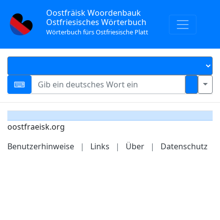
Oostfräisk Woordenbauk
Ostfriesisches Wörterbuch
Wörterbuch fürs Ostfriesische Platt
oostfraeisk.org
Benutzerhinweise
|
Links
|
Über
|
Datenschutz