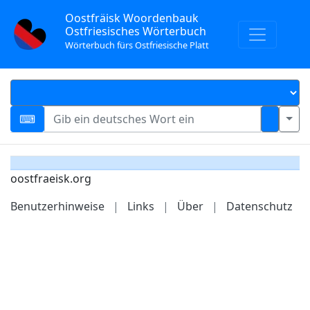
Oostfräisk Woordenbauk
Ostfriesisches Wörterbuch
Wörterbuch fürs Ostfriesische Platt
oostfraeisk.org
Benutzerhinweise
|
Links
|
Über
|
Datenschutz