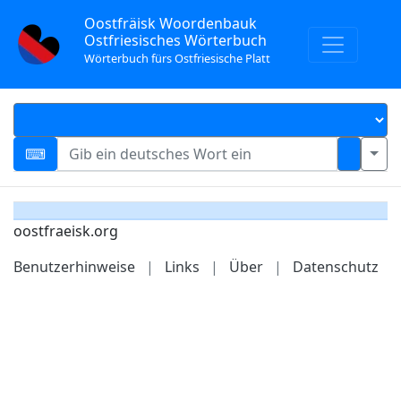
Oostfräisk Woordenbauk
Ostfriesisches Wörterbuch
Wörterbuch fürs Ostfriesische Platt
oostfraeisk.org
Benutzerhinweise
|
Links
|
Über
|
Datenschutz