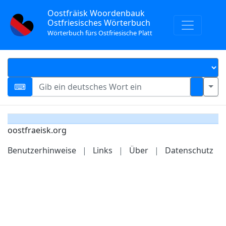
Oostfräisk Woordenbauk
Ostfriesisches Wörterbuch
Wörterbuch fürs Ostfriesische Platt
oostfraeisk.org
Benutzerhinweise
|
Links
|
Über
|
Datenschutz