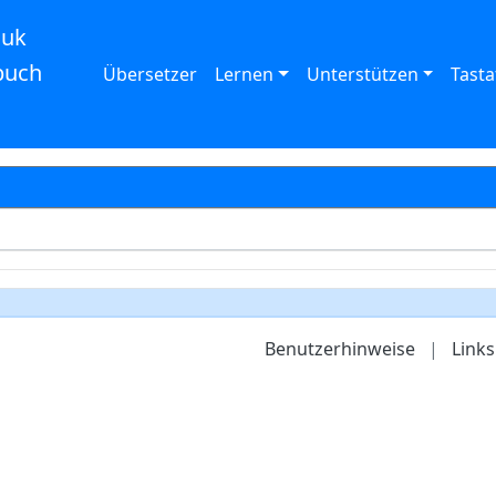
auk
buch
Übersetzer
Lernen
Unterstützen
Tasta
Benutzerhinweise
|
Links