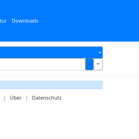
tur
Downloads
|
Über
|
Datenschutz