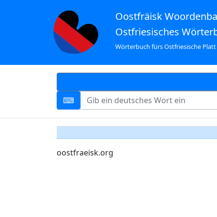
Oostfräisk Woordenb
Ostfriesisches Wörter
Wörterbuch fürs Ostfriesische Platt
oostfraeisk.org