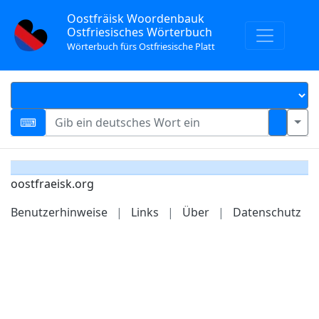
Oostfräisk Woordenbauk
Ostfriesisches Wörterbuch
Wörterbuch fürs Ostfriesische Platt
oostfraeisk.org
Benutzerhinweise
|
Links
|
Über
|
Datenschutz