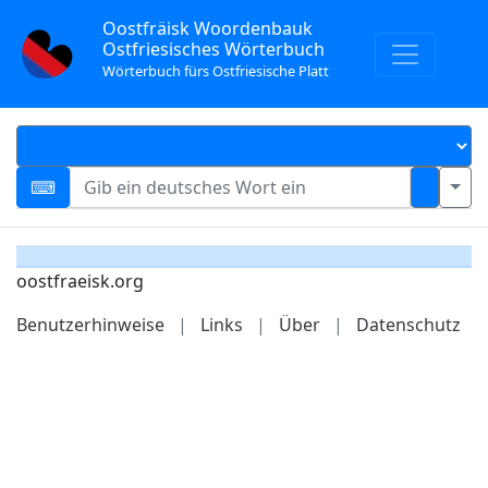
Oostfräisk Woordenbauk
Ostfriesisches Wörterbuch
Wörterbuch fürs Ostfriesische Platt
oostfraeisk.org
Benutzerhinweise
|
Links
|
Über
|
Datenschutz