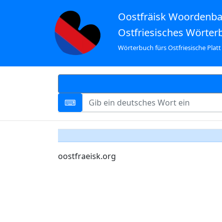
Oostfräisk Woordenb
Ostfriesisches Wörter
Wörterbuch fürs Ostfriesische Platt
oostfraeisk.org