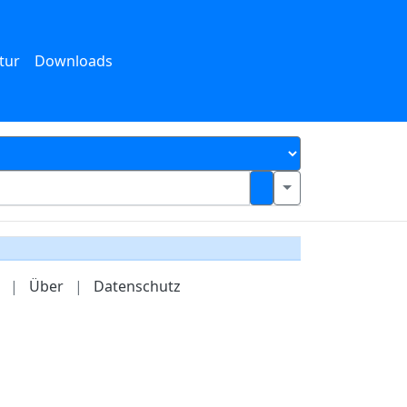
tur
Downloads
|
Über
|
Datenschutz