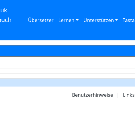
auk
buch
Übersetzer
Lernen
Unterstützen
Tasta
Benutzerhinweise
|
Links