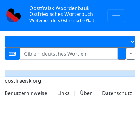
Oostfräisk Woordenbauk
Ostfriesisches Wörterbuch
Wörterbuch fürs Ostfriesische Platt
oostfraeisk.org
Benutzerhinweise
|
Links
|
Über
|
Datenschutz