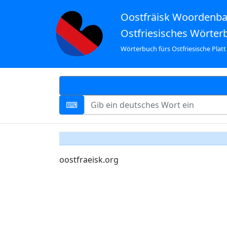
Oostfräisk Woordenb
Ostfriesisches Wörter
Wörterbuch fürs Ostfriesische Platt
oostfraeisk.org