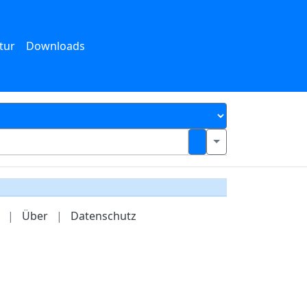
tur
Downloads
|
Über
|
Datenschutz