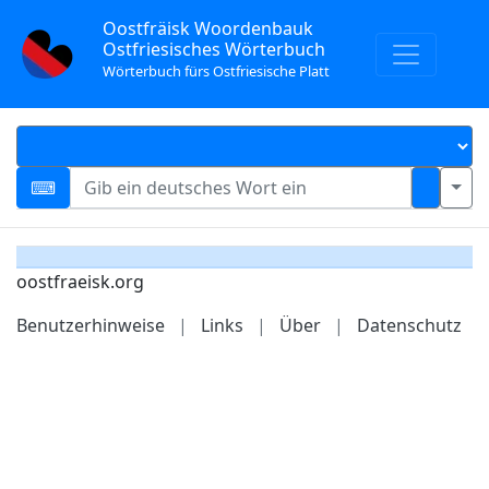
Oostfräisk Woordenbauk
Ostfriesisches Wörterbuch
Wörterbuch fürs Ostfriesische Platt
oostfraeisk.org
Benutzerhinweise
|
Links
|
Über
|
Datenschutz