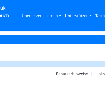
auk
buch
Übersetzer
Lernen
Unterstützen
Tasta
Benutzerhinweise
|
Links