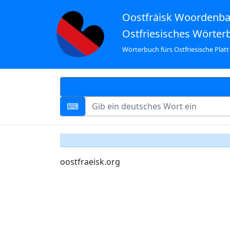
Oostfräisk Woordenb
Ostfriesisches Wörter
Wörterbuch fürs Ostfriesische Platt
oostfraeisk.org