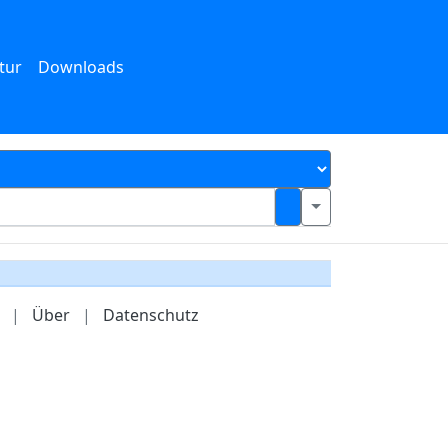
tur
Downloads
|
Über
|
Datenschutz