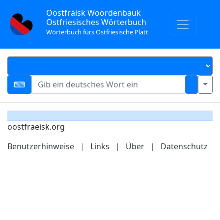
Oostfräisk Woordenbauk
Ostfriesisches Wörterbuch
Wörterbuch fürs Ostfriesische Platt
oostfraeisk.org
Benutzerhinweise
|
Links
|
Über
|
Datenschutz