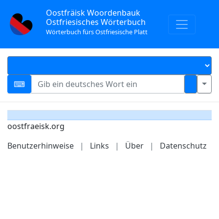
Oostfräisk Woordenbauk
Ostfriesisches Wörterbuch
Wörterbuch fürs Ostfriesische Platt
oostfraeisk.org
Benutzerhinweise
|
Links
|
Über
|
Datenschutz