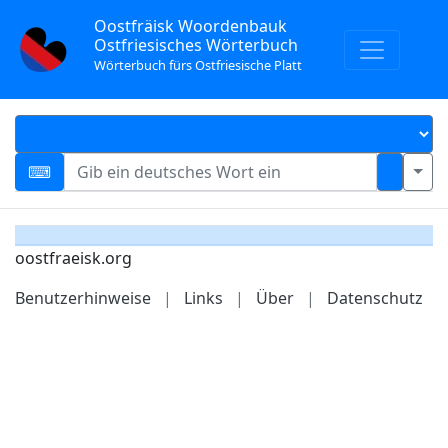
Oostfräisk Woordenbauk
Ostfriesisches Wörterbuch
Wörterbuch fürs Ostfriesische Platt
oostfraeisk.org
Benutzerhinweise
|
Links
|
Über
|
Datenschutz