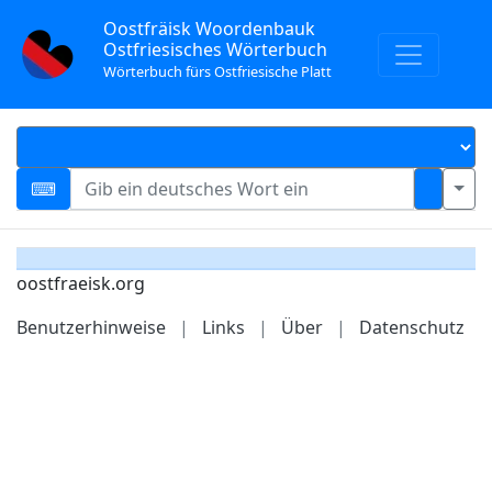
Oostfräisk Woordenbauk
Ostfriesisches Wörterbuch
Wörterbuch fürs Ostfriesische Platt
oostfraeisk.org
Benutzerhinweise
|
Links
|
Über
|
Datenschutz