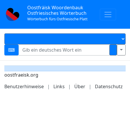
Oostfräisk Woordenbauk
Ostfriesisches Wörterbuch
Wörterbuch fürs Ostfriesische Platt
oostfraeisk.org
Benutzerhinweise
|
Links
|
Über
|
Datenschutz