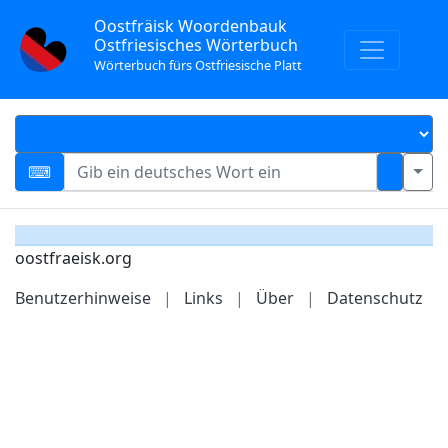
Oostfräisk Woordenbauk
Ostfriesisches Wörterbuch
Wörterbuch fürs Ostfriesische Platt
oostfraeisk.org
Benutzerhinweise
|
Links
|
Über
|
Datenschutz