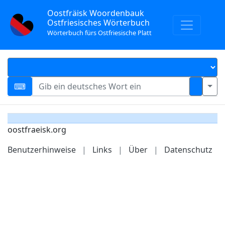
Oostfräisk Woordenbauk
Ostfriesisches Wörterbuch
Wörterbuch fürs Ostfriesische Platt
oostfraeisk.org
Benutzerhinweise
|
Links
|
Über
|
Datenschutz