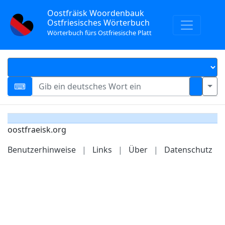
Oostfräisk Woordenbauk
Ostfriesisches Wörterbuch
Wörterbuch fürs Ostfriesische Platt
oostfraeisk.org
Benutzerhinweise
|
Links
|
Über
|
Datenschutz