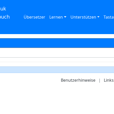
auk
buch
Übersetzer
Lernen
Unterstützen
Tasta
Benutzerhinweise
|
Links