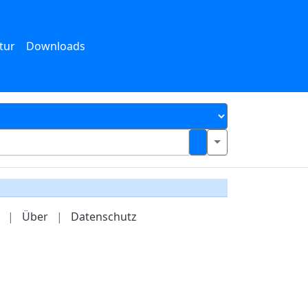
tur
Downloads
|
Über
|
Datenschutz