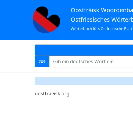
Oostfräisk Woordenb
Ostfriesisches Wörter
Wörterbuch fürs Ostfriesische Platt
oostfraeisk.org