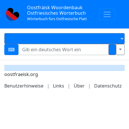
Oostfräisk Woordenbauk
Ostfriesisches Wörterbuch
Wörterbuch fürs Ostfriesische Platt
oostfraeisk.org
Benutzerhinweise
|
Links
|
Über
|
Datenschutz