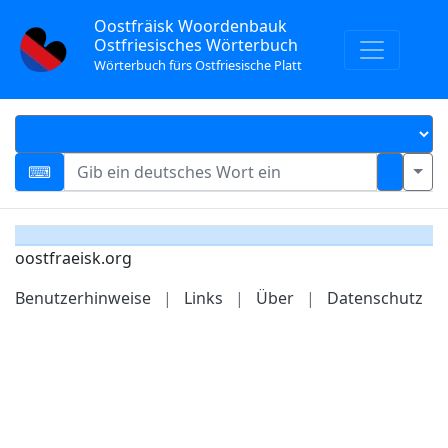
Oostfräisk Woordenbauk
Ostfriesisches Wörterbuch
Wörterbuch fürs Ostfriesische Platt
oostfraeisk.org
Benutzerhinweise
|
Links
|
Über
|
Datenschutz