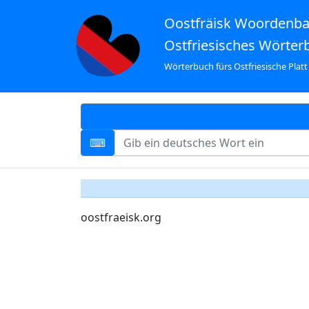
Oostfräisk Woordenb
Ostfriesisches Wörter
Wörterbuch fürs Ostfriesische Platt
oostfraeisk.org