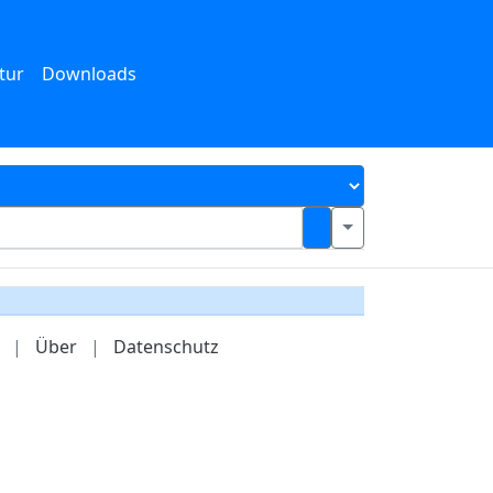
tur
Downloads
|
Über
|
Datenschutz