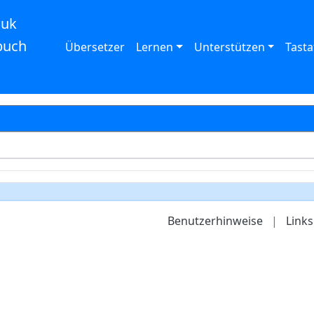
auk
buch
Übersetzer
Lernen
Unterstützen
Tasta
Benutzerhinweise
|
Links