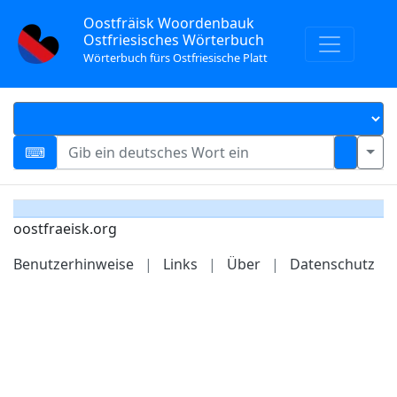
Oostfräisk Woordenbauk
Ostfriesisches Wörterbuch
Wörterbuch fürs Ostfriesische Platt
oostfraeisk.org
Benutzerhinweise
|
Links
|
Über
|
Datenschutz