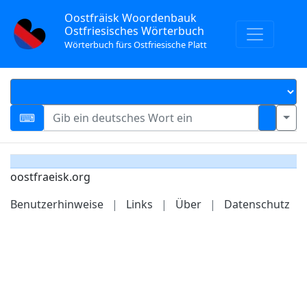
Oostfräisk Woordenbauk
Ostfriesisches Wörterbuch
Wörterbuch fürs Ostfriesische Platt
oostfraeisk.org
Benutzerhinweise
|
Links
|
Über
|
Datenschutz