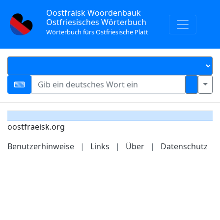
Oostfräisk Woordenbauk
Ostfriesisches Wörterbuch
Wörterbuch fürs Ostfriesische Platt
oostfraeisk.org
Benutzerhinweise
|
Links
|
Über
|
Datenschutz