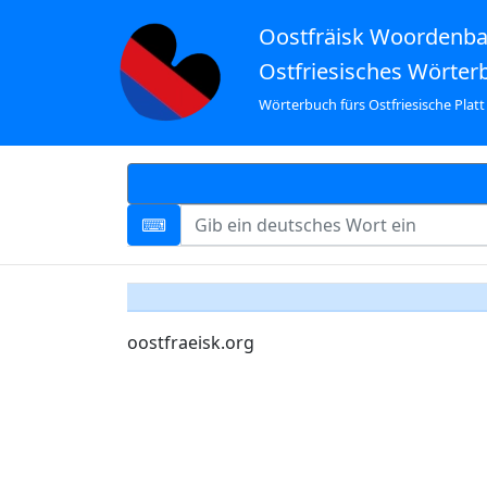
Oostfräisk Woordenb
Ostfriesisches Wörter
Wörterbuch fürs Ostfriesische Platt
oostfraeisk.org