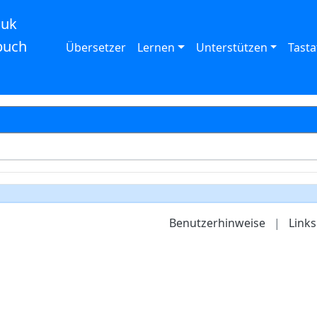
auk
buch
Übersetzer
Lernen
Unterstützen
Tasta
Benutzerhinweise
|
Links