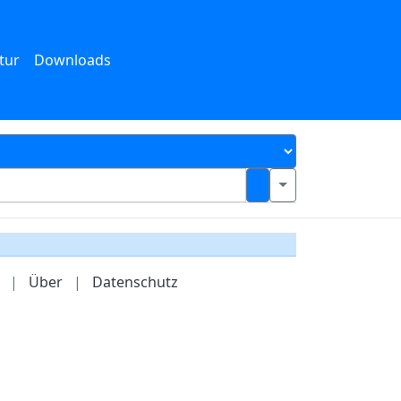
tur
Downloads
|
Über
|
Datenschutz