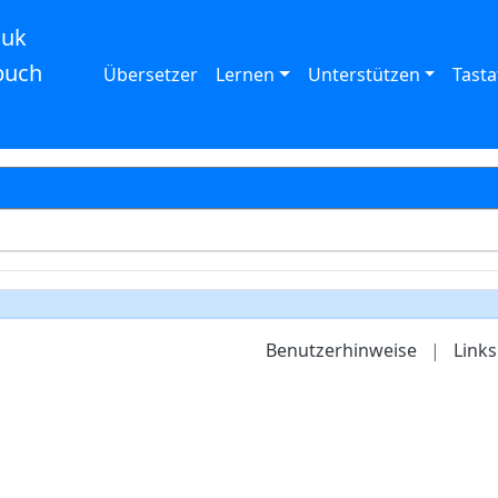
auk
buch
Übersetzer
Lernen
Unterstützen
Tasta
Benutzerhinweise
|
Links