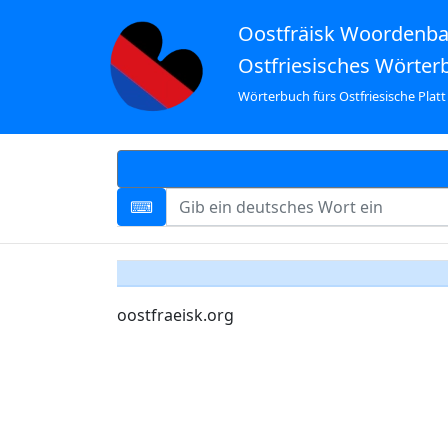
Oostfräisk Woordenb
Ostfriesisches Wörter
Wörterbuch fürs Ostfriesische Platt
oostfraeisk.org