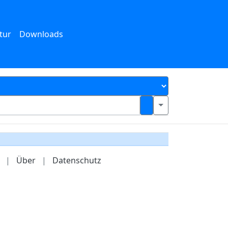
tur
Downloads
|
Über
|
Datenschutz