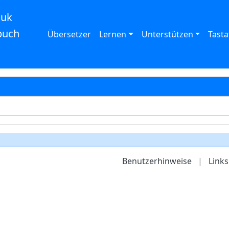
auk
buch
Übersetzer
Lernen
Unterstützen
Tasta
Benutzerhinweise
|
Links