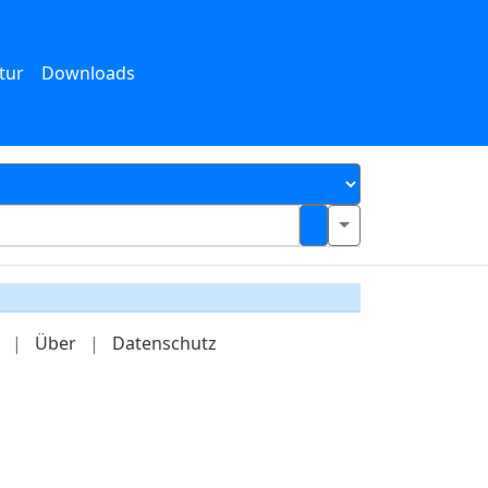
tur
Downloads
|
Über
|
Datenschutz