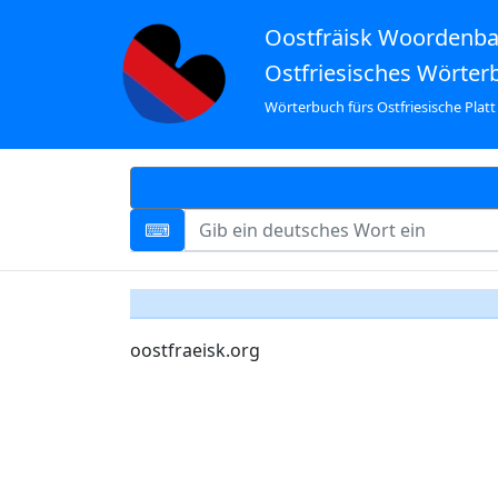
Oostfräisk Woordenb
Ostfriesisches Wörter
Wörterbuch fürs Ostfriesische Platt
oostfraeisk.org