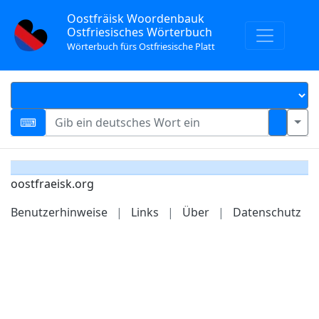
Oostfräisk Woordenbauk
Ostfriesisches Wörterbuch
Wörterbuch fürs Ostfriesische Platt
oostfraeisk.org
Benutzerhinweise
|
Links
|
Über
|
Datenschutz