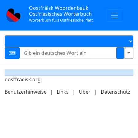
Oostfräisk Woordenbauk
Ostfriesisches Wörterbuch
Wörterbuch fürs Ostfriesische Platt
oostfraeisk.org
Benutzerhinweise
|
Links
|
Über
|
Datenschutz