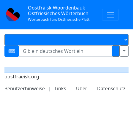
Oostfräisk Woordenbauk
Ostfriesisches Wörterbuch
Wörterbuch fürs Ostfriesische Platt
oostfraeisk.org
Benutzerhinweise
|
Links
|
Über
|
Datenschutz