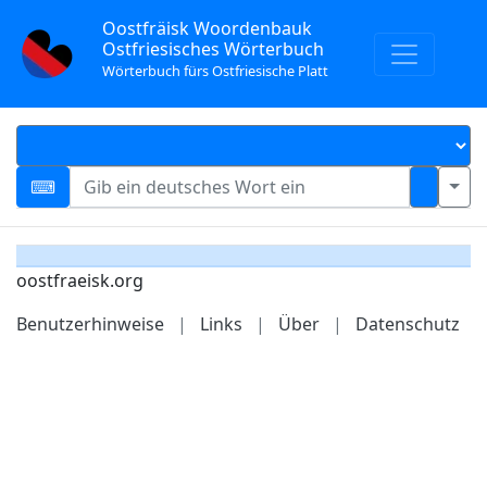
Oostfräisk Woordenbauk
Ostfriesisches Wörterbuch
Wörterbuch fürs Ostfriesische Platt
oostfraeisk.org
Benutzerhinweise
|
Links
|
Über
|
Datenschutz